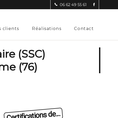
06 62 49 55 61
 clients
Réalisations
Contact
ire (SSC)
ime (76)
Certifications de...